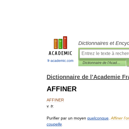
Dictionnaires et Ency
fr-academic.com
Dictionnaire de l'Academie Francaise, 8eme edition (1935)
Dictionnaire de l'Academie Fr
AFFINER
AFFINER
v
.
tr
.
Purifier
par
un
moyen
quelconque
.
Affiner
l
’
o
coupelle
.