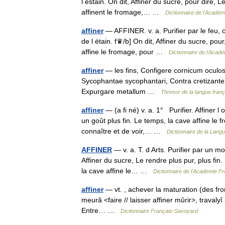
l estain. On dit, Affiner du sucre, pour dire, 
affinent le fromage,… …
Dictionnaire de l'Académ
affiner
— AFFINER. v. a. Purifier par le feu, o
de l étain. f♛/b] On dit, Affiner du sucre, pou
affine le fromage, pour …
Dictionnaire de l'Acad
affiner
— les fins, Configere cornicum oculo
Sycophantae sycophantari, Contra cretizantem 
Expurgare metallum …
Thresor de la langue fran
affiner
— (a fi né) v. a. 1° Purifier. Affiner 
un goût plus fin. Le temps, la cave affine le 
connaître et de voir,… …
Dictionnaire de la Langu
AFFINER
— v. a. T. d Arts. Purifier par un mo
Affiner du sucre, Le rendre plus pur, plus fin.
la cave affine le… …
Dictionnaire de l'Academie Fr
affiner
— vt. , achever la maturation (des from
meurâ <faire // laisser affiner mûrir>, travalyî 
Entre… …
Dictionnaire Français-Savoyard