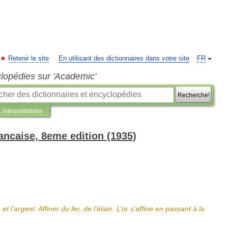
Retenir le site
En utilisant des dictionnaires dans votre site
FR
clopédies sur 'Academic'
Recherche!
interprétations
ancaise, 8eme edition (1935)
r
et
l
’
argent
.
Affiner
du
fer
,
de
l
’
étain
.
L
’
or
s
’
affine
en
passant
à
la