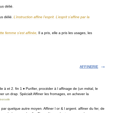
lus
délié
.
us
délié
.
L
’
instruction
affine
l
’
esprit
.
L
’
esprit
s
’
affine
par
la
tte
femme
s
’
est
affinée
,
Il
a
pris
,
elle
a
pris
les
usages
,
les
AFFINERIE
de à et 2. fin 1 ♦ Purifier, procéder à l affinage de (un métal, le
iner un drap. Spécialt Affiner les fromages, en achever la
verselle
ou par quelque autre moyen. Affiner l or & l argent. affiner du fer, de