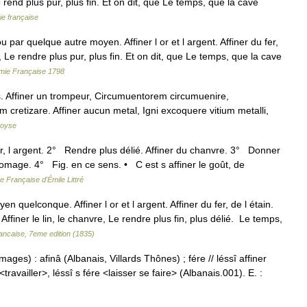
Le rend plus pur, plus fin. Et on dit, que Le temps, que la cave
ie française
u par quelque autre moyen. Affiner l or et l argent. Affiner du fer,
r, Le rendre plus pur, plus fin. Et on dit, que Le temps, que la cave
émie Française 1798
s. Affiner un trompeur, Circumuentorem circumuenire,
cretizare. Affiner aucun metal, Igni excoquere vitium metalli,
çoyse
l or, l argent. 2° Rendre plus délié. Affiner du chanvre. 3° Donner
fromage. 4° Fig. en ce sens. • C est s affiner le goût, de
e Française d'Émile Littré
yen quelconque. Affiner l or et l argent. Affiner du fer, de l étain.
 Affiner le lin, le chanvre, Le rendre plus fin, plus délié. Le temps,
ancaise, 7eme edition (1835)
ages) : afinâ (Albanais, Villards Thônes) ; fére // léssî affiner
<travailler>, léssî s fére <laisser se faire> (Albanais.001). E. :