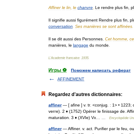
Affiner
le
lin
,
le
chanvre
,
Le
rendre
plus
fin
,
p
Il
signifie
aussi
figurément
Rendre
plus
fin
,
pl
conversation
.
Ses
manières
se
sont
affinées
.
Il
se
dit
aussi
des
Personnes
.
Cet
homme
,
ce
manières
,
le
langage
du
monde
.
L
'
Academie
francaise
.
1935
.
Игры ⚽
Поможем написать реферат
AFFINEMENT
Regardez d'autres dictionnaires:
affiner
— [ afine ] v. tr. <conjug. : 1> • 1223; 
verre). 2 ♦ (1752) Opérer le finissage de. Aff
maturation. 3 ♦ (XVIe) Vx… …
Encyclopédie Uni
affiner
— Affiner. v. act. Purifier par le feu, 